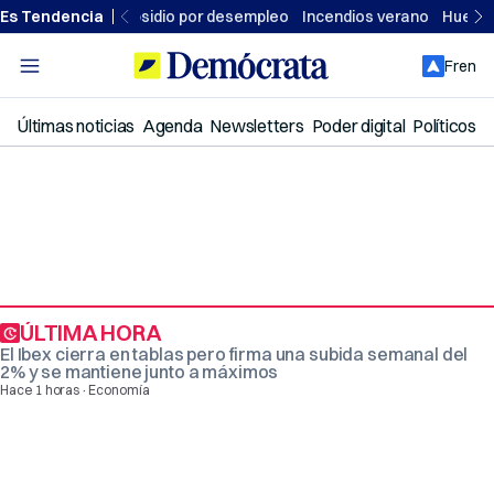
Ir
Es Tendencia
Subsidio por desempleo
Incendios verano
Huelga 
al
contenido
Fren
Últimas noticias
Agenda
Newsletters
Poder digital
Políticos
ÚLTIMA HORA
El Ibex cierra en tablas pero firma una subida semanal del
2% y se mantiene junto a máximos
·
Hace 1 horas
Economía