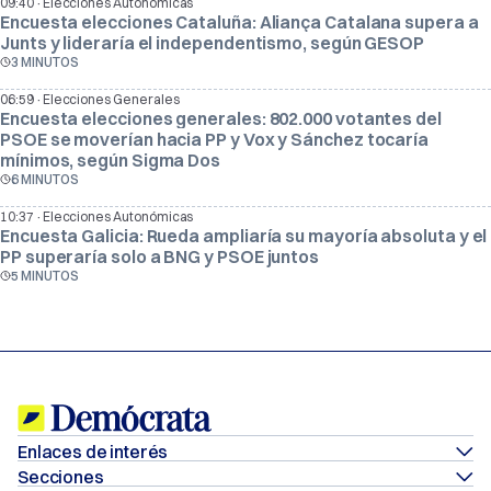
·
09:40
Elecciones Autonómicas
Encuesta elecciones Cataluña: Aliança Catalana supera a
Junts y lideraría el independentismo, según GESOP
3 MINUTOS
·
06:59
Elecciones Generales
Encuesta elecciones generales: 802.000 votantes del
PSOE se moverían hacia PP y Vox y Sánchez tocaría
mínimos, según Sigma Dos
6 MINUTOS
·
10:37
Elecciones Autonómicas
Encuesta Galicia: Rueda ampliaría su mayoría absoluta y el
PP superaría solo a BNG y PSOE juntos
5 MINUTOS
Enlaces de interés
Elige Demócrata como fuente preferida en Google
Secciones