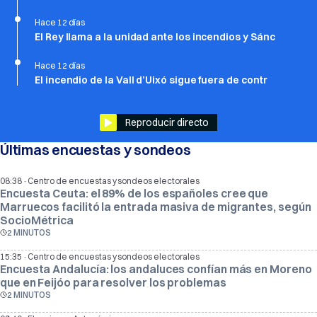
Hace 12 días
El Rey llama a la unidad ante los incendios y Sánc
Hace 12 días
El incendio de la Vall d’Uixó sigue fuera de contr
Reproducir directo
Últimas encuestas y sondeos
·
08:38
Centro de encuestas y sondeos electorales
Encuesta Ceuta: el 89% de los españoles cree que
Marruecos facilitó la entrada masiva de migrantes, según
SocioMétrica
2 MINUTOS
·
15:35
Centro de encuestas y sondeos electorales
Encuesta Andalucía: los andaluces confían más en Moreno
que en Feijóo para resolver los problemas
2 MINUTOS