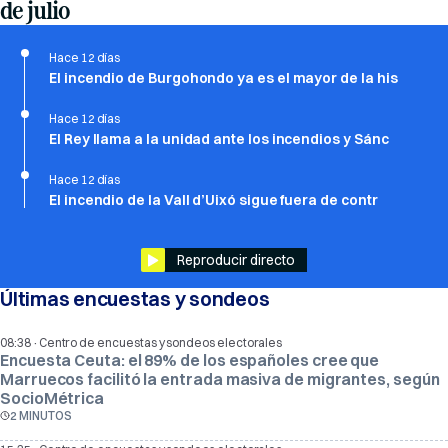
de julio
Hace 12 días
El incendio de Burgohondo ya es el mayor de la his
Hace 12 días
El Rey llama a la unidad ante los incendios y Sánc
Hace 12 días
El incendio de la Vall d’Uixó sigue fuera de contr
Reproducir directo
Últimas encuestas y sondeos
·
08:38
Centro de encuestas y sondeos electorales
Encuesta Ceuta: el 89% de los españoles cree que
Marruecos facilitó la entrada masiva de migrantes, según
SocioMétrica
2 MINUTOS