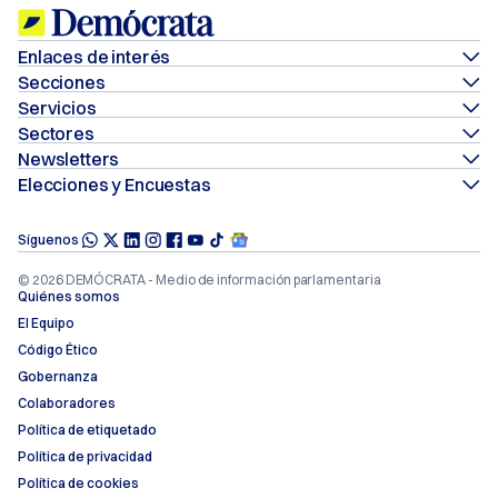
Enlaces de interés
Elige Demócrata como fuente preferida en Google
Secciones
Últimas noticias
Servicios
Sigue a Demócrata en Google News
Poder Digital
Sectores
Agenda
Pregunta a FREN
Sanidad
Newsletters
Políticos
Actualidad
Agenda Semanal de Demócrata
Elecciones y Encuestas
Defensa
Quién es quién- Asesores
Todas las encuestas electorales
Política
Código Verde
Agricultura & Alimentación
A mano alzada- Votaciones
Especial Andalucía
Síguenos
Europa- Demócrata Bruselas
Quiero Influir
Digital & IA
Comunidad de Demócratas- WhatsApp
Resultados Elecciones Andalucía
Análisis y opinión
© 2026 DEMÓCRATA - Medio de información parlamentaria
Demócrata Exclusivo
Economía & Finanzas
Quiénes somos
DemócrataPro
Elecciones Castilla y León
Demodata
Conexión Bruselas
El Equipo
Textil
Resultados Elecciones Castilla y León
Consejo de Ministros
Código Ético
Última Hora
Energía
Gobernanza
Elecciones Aragón
Quiero Influir
Agenda Energía
Industria & Sostenibilidad
Colaboradores
Resultados Elecciones Aragón
Política de etiquetado
Elecciones Extremadura
Política de privacidad
Política de cookies
Resultados Elecciones Extremadura