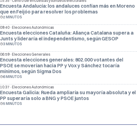
·
15:35
Centro de encuestas y sondeos electorales
Encuesta Andalucía: los andaluces confían más en Moreno
que en Feijóo para resolver los problemas
2 MINUTOS
·
09:40
Elecciones Autonómicas
Encuesta elecciones Cataluña: Aliança Catalana supera a
Junts y lideraría el independentismo, según GESOP
3 MINUTOS
·
06:59
Elecciones Generales
Encuesta elecciones generales: 802.000 votantes del
PSOE se moverían hacia PP y Vox y Sánchez tocaría
mínimos, según Sigma Dos
6 MINUTOS
·
10:37
Elecciones Autonómicas
Encuesta Galicia: Rueda ampliaría su mayoría absoluta y el
PP superaría solo a BNG y PSOE juntos
5 MINUTOS