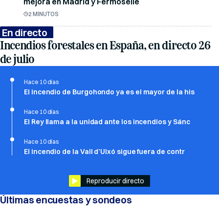
mejora en Madrid y Fermoselle
2 MINUTOS
En directo
Incendios forestales en España, en directo 26
de julio
Hace 10 días
El incendio de Burgohondo ya es el mayor de la his
Hace 10 días
El Rey llama a la unidad ante los incendios y Sánc
Hace 10 días
El incendio de la Vall d’Uixó sigue fuera de contr
Reproducir directo
Últimas encuestas y sondeos