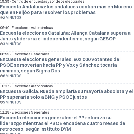
·
15:35
Centro de encuestas y sondeos electorales
Encuesta Andalucía: los andaluces confían más en Moreno
que en Feijóo para resolver los problemas
2 MINUTOS
·
09:40
Elecciones Autonómicas
Encuesta elecciones Cataluña: Aliança Catalana supera a
Junts y lideraría el independentismo, según GESOP
3 MINUTOS
·
06:59
Elecciones Generales
Encuesta elecciones generales: 802.000 votantes del
PSOE se moverían hacia PP y Vox y Sánchez tocaría
mínimos, según Sigma Dos
6 MINUTOS
·
10:37
Elecciones Autonómicas
Encuesta Galicia: Rueda ampliaría su mayoría absoluta y el
PP superaría solo a BNG y PSOE juntos
5 MINUTOS
·
12:28
Elecciones Generales
Encuesta elecciones generales: el PP refuerza su
liderazgo mientras el PSOE encadena cuatro meses de
retroceso, según Instituto DYM