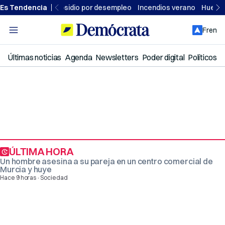
Ir
Es Tendencia
Subsidio por desempleo
Incendios verano
Huelga 
al
contenido
Fren
Últimas noticias
Agenda
Newsletters
Poder digital
Políticos
ÚLTIMA HORA
Un hombre asesina a su pareja en un centro comercial de
Murcia y huye
·
Hace 9 horas
Sociedad