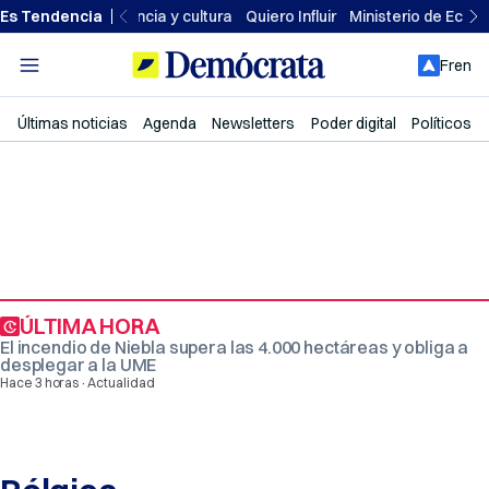
Ir
Es Tendencia
Ciencia y cultura
Quiero Influir
Ministerio de Econ
al
contenido
Fren
Últimas noticias
Agenda
Newsletters
Poder digital
Políticos
ÚLTIMA HORA
El incendio de Niebla supera las 4.000 hectáreas y obliga a
desplegar a la UME
·
Hace 3 horas
Actualidad