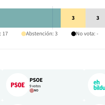
3
3
: 17
Abstención: 3
No vota: -
PSOE
9 votos
NO