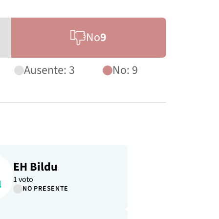
No
9
Ausente: 3
No: 9
EH Bildu
1 voto
NO PRESENTE