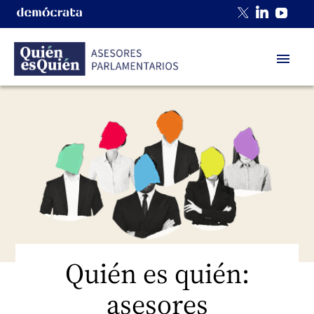
X
Pinteres
Yout
Quién es quién:
asesores