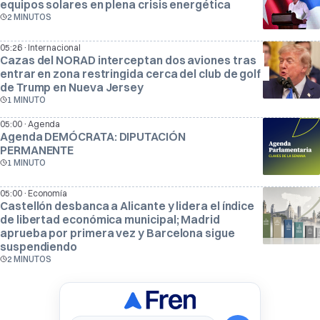
equipos solares en plena crisis energética
2 MINUTOS
·
05:26
Internacional
Cazas del NORAD interceptan dos aviones tras
entrar en zona restringida cerca del club de golf
de Trump en Nueva Jersey
1 MINUTO
·
05:00
Agenda
Agenda DEMÓCRATA: DIPUTACIÓN
PERMANENTE
1 MINUTO
·
05:00
Economía
Castellón desbanca a Alicante y lidera el índice
de libertad económica municipal; Madrid
aprueba por primera vez y Barcelona sigue
suspendiendo
2 MINUTOS