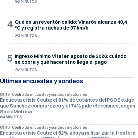
2 MINUTOS
4
Qué es un reventón cálido: Vinaròs alcanza 40,4
ºC y registra rachas de 97 km/h
3 MINUTOS
5
Ingreso Mínimo Vital en agosto de 2026: cuándo
se cobra y qué hacer si no llega el pago
2 MINUTOS
Últimas encuestas y sondeos
·
09:49
Centro de encuestas y sondeos electorales
Encuesta crisis Ceuta: el 81% de votantes del PSOE exige
que Sánchez comparezca y el 74% pide elecciones, según
SocioMétrica
4 MINUTOS
·
09:46
Centro de encuestas y sondeos electorales
Encuesta crisis Ceuta: el 82% apoya militarizar la frontera