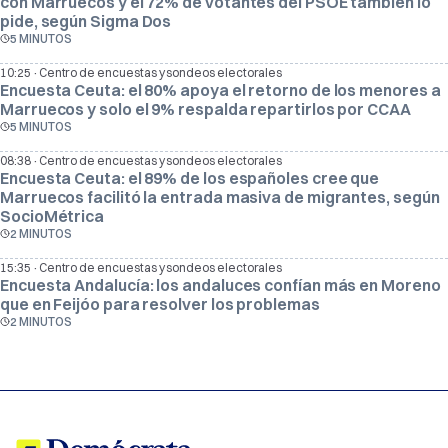
con Marruecos y el 72% de votantes del PSOE también lo
pide, según Sigma Dos
5 MINUTOS
·
10:25
Centro de encuestas y sondeos electorales
Encuesta Ceuta: el 80% apoya el retorno de los menores a
Marruecos y solo el 9% respalda repartirlos por CCAA
5 MINUTOS
·
08:38
Centro de encuestas y sondeos electorales
Encuesta Ceuta: el 89% de los españoles cree que
Marruecos facilitó la entrada masiva de migrantes, según
SocioMétrica
2 MINUTOS
·
15:35
Centro de encuestas y sondeos electorales
Encuesta Andalucía: los andaluces confían más en Moreno
que en Feijóo para resolver los problemas
2 MINUTOS