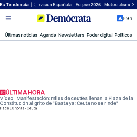
Ir
Es Tendencia
Televisión Española
Eclipse 2026
Motociclismo
al
contenido
Fren
Últimas noticias
Agenda
Newsletters
Poder digital
Políticos
ÚLTIMA HORA
Vídeo | Manifestación: miles de ceutíes llenan la Plaza de la
Constitución al grito de "Basta ya: Ceuta no se rinde"
·
Hace 10 horas
Ceuta