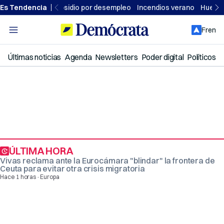
Ir
Es Tendencia
Subsidio por desempleo
Incendios verano
Huelga 
al
contenido
Fren
Últimas noticias
Agenda
Newsletters
Poder digital
Políticos
ÚLTIMA HORA
Vivas reclama ante la Eurocámara "blindar" la frontera de
Ceuta para evitar otra crisis migratoria
·
Hace 1 horas
Europa