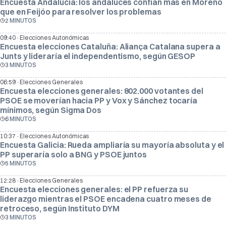
Encuesta Andalucía: los andaluces confían más en Moreno
que en Feijóo para resolver los problemas
2 MINUTOS
·
09:40
Elecciones Autonómicas
Encuesta elecciones Cataluña: Aliança Catalana supera a
Junts y lideraría el independentismo, según GESOP
3 MINUTOS
·
06:59
Elecciones Generales
Encuesta elecciones generales: 802.000 votantes del
PSOE se moverían hacia PP y Vox y Sánchez tocaría
mínimos, según Sigma Dos
6 MINUTOS
·
10:37
Elecciones Autonómicas
Encuesta Galicia: Rueda ampliaría su mayoría absoluta y el
PP superaría solo a BNG y PSOE juntos
5 MINUTOS
·
12:28
Elecciones Generales
Encuesta elecciones generales: el PP refuerza su
liderazgo mientras el PSOE encadena cuatro meses de
retroceso, según Instituto DYM
3 MINUTOS