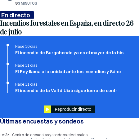
3 MINUTOS
En directo
Incendios forestales en España, en directo 26
de julio
Hace 10 días
El incendio de Burgohondo ya es el mayor de la his
Hace 11 días
El Rey llama a la unidad ante los incendios y Sánc
Hace 11 días
El incendio de la Vall d’Uixó sigue fuera de contr
Reproducir directo
Últimas encuestas y sondeos
·
15:35
Centro de encuestas y sondeos electorales